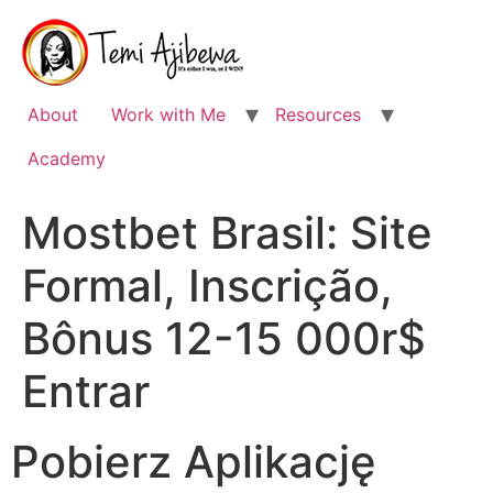
Skip
to
content
About
Work with Me
Resources
Academy
Mostbet Brasil: Site
Formal, Inscrição,
Bônus 12-15 000r$
Entrar
Pobierz Aplikację