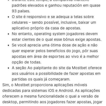
padrões elevados e ganhou reputación em quase
93 países.
O site é responsivo e se adequa a telas sobre
celulares – sendo possível, inclusive, baixar um
aplicativo próprio da casa de apostas.
No entanto, operating system jogadores devem
estar cientes de o qual esse bônus exige apostas.
Se você aprecia uma ótima dose de ação e não
quer esperar pelos beneficios do jogo, pôr suas
apostas em área de esportes ao vivo é a melhor
opção de todas.
A seção Ao palpitante do site da Mostbet oferece
aos usuários a possibilidade de fazer apostas em
partidas os quais já começaram.
Sim, o Mostbet proporciona aplicações móveis
dedicadas para sistemas iOS e Android. As aplicações
oferecem a mesma funcionalidade o qual a versão de
desktop, permitindo aos jogadores fazer apostas, jogar