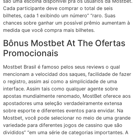
são uma escolha disponível pra os usuários da Mostbet.
Cada participante deve comprar o total de seis
bilhetes, cada 1 exibindo um número” “raro. Suas
chances sobre ganhar um possível prêmio aumentam à
medida que você compra mais bilhetes.
Bônus Mostbet At The Ofertas
Promocionais
Mostbet Brasil é famoso pelos seus reviews o qual
mencionam a velocidad dos saques, facilidade de fazer
o registro, assim asi como a simplicidade de uma
interface. Assim tais como qualquer agente sobre
apostas mundialmente renomado, MostBet oferece aos
apostadores uma seleção verdadeiramente extensa
sobre esporte e diferentes eventos para envidar. Na
Mostbet, você pode selecionar no meio de uma grande
variedade para diferentes jogos de cassino que são
divididos” “em uma série de categorias importantes. A