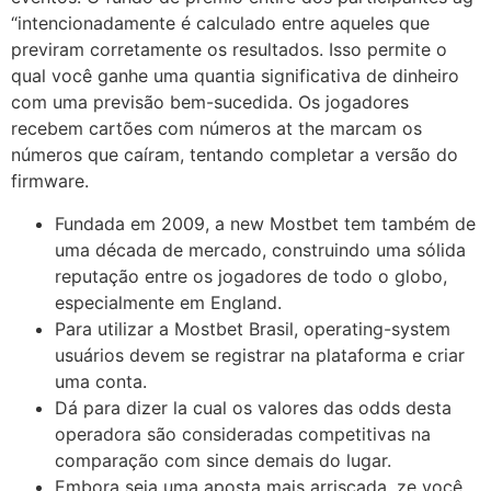
“intencionadamente é calculado entre aqueles que
previram corretamente os resultados. Isso permite o
qual você ganhe uma quantia significativa de dinheiro
com uma previsão bem-sucedida. Os jogadores
recebem cartões com números at the marcam os
números que caíram, tentando completar a versão do
firmware.
Fundada em 2009, a new Mostbet tem também de
uma década de mercado, construindo uma sólida
reputação entre os jogadores de todo o globo,
especialmente em England.
Para utilizar a Mostbet Brasil, operating-system
usuários devem se registrar na plataforma e criar
uma conta.
Dá para dizer la cual os valores das odds desta
operadora são consideradas competitivas na
comparação com since demais do lugar.
Embora seja uma aposta mais arriscada, ze você