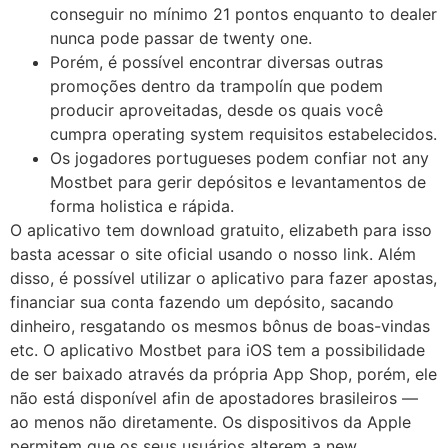
conseguir no mínimo 21 pontos enquanto to dealer
nunca pode passar de twenty one.
Porém, é possível encontrar diversas outras
promoções dentro da trampolín que podem
producir aproveitadas, desde os quais você
cumpra operating system requisitos estabelecidos.
Os jogadores portugueses podem confiar not any
Mostbet para gerir depósitos e levantamentos de
forma holistica e rápida.
O aplicativo tem download gratuito, elizabeth para isso
basta acessar o site oficial usando o nosso link. Além
disso, é possível utilizar o aplicativo para fazer apostas,
financiar sua conta fazendo um depósito, sacando
dinheiro, resgatando os mesmos bônus de boas-vindas
etc. O aplicativo Mostbet para iOS tem a possibilidade
de ser baixado através da própria App Shop, porém, ele
não está disponível afin de apostadores brasileiros —
ao menos não diretamente. Os dispositivos da Apple
permitem que os seus usuários alterem a new