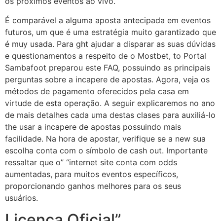
os próximos eventos ao vivo.
É comparável a alguma aposta antecipada em eventos
futuros, um que é uma estratégia muito garantizado que
é muy usada. Para ght ajudar a disparar as suas dúvidas
e questionamentos a respeito de o Mostbet, to Portal
Sambafoot preparou este FAQ, possuindo as principais
perguntas sobre a incapere de apostas. Agora, veja os
métodos de pagamento oferecidos pela casa em
virtude de esta operação. A seguir explicaremos no ano
de mais detalhes cada uma destas clases para auxiliá-lo
the usar a incapere de apostas possuindo mais
facilidade. Na hora de apostar, verifique se a new sua
escolha conta com o símbolo de cash out. Importante
ressaltar que o” “internet site conta com odds
aumentadas, para muitos eventos específicos,
proporcionando ganhos melhores para os seus
usuários.
Licença Oficial”