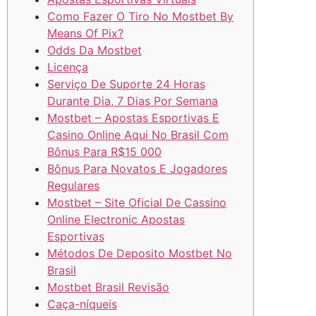
Como Fazer O Tiro No Mostbet By
Means Of Pix?
Odds Da Mostbet
Licença
Serviço De Suporte 24 Horas
Durante Dia, 7 Dias Por Semana
Mostbet – Apostas Esportivas E
Casino Online Aqui No Brasil Com
Bônus Para R$15 000
Bônus Para Novatos E Jogadores
Regulares
Mostbet – Site Oficial De Cassino
Online Electronic Apostas
Esportivas
Métodos De Deposito Mostbet No
Brasil
Mostbet Brasil Revisão
Caça-níqueis