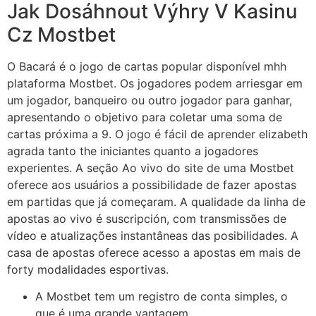
Jak Dosáhnout Výhry V Kasinu
Cz Mostbet
O Bacará é o jogo de cartas popular disponível mhh
plataforma Mostbet. Os jogadores podem arriesgar em
um jogador, banqueiro ou outro jogador para ganhar,
apresentando o objetivo para coletar uma soma de
cartas próxima a 9. O jogo é fácil de aprender elizabeth
agrada tanto the iniciantes quanto a jogadores
experientes. A seção Ao vivo do site de uma Mostbet
oferece aos usuários a possibilidade de fazer apostas
em partidas que já começaram. A qualidade da linha de
apostas ao vivo é suscripción, com transmissões de
vídeo e atualizações instantâneas das posibilidades. A
casa de apostas oferece acesso a apostas em mais de
forty modalidades esportivas.
A Mostbet tem um registro de conta simples, o
que é uma grande vantagem.