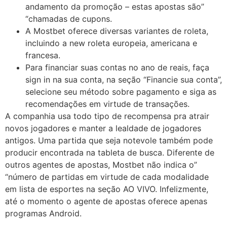
andamento da promoção – estas apostas são”
“chamadas de cupons.
A Mostbet oferece diversas variantes de roleta,
incluindo a new roleta europeia, americana e
francesa.
Para financiar suas contas no ano de reais, faça
sign in na sua conta, na seção “Financie sua conta”,
selecione seu método sobre pagamento e siga as
recomendações em virtude de transações.
A companhia usa todo tipo de recompensa pra atrair
novos jogadores e manter a lealdade de jogadores
antigos. Uma partida que seja notevole também pode
producir encontrada na tableta de busca. Diferente de
outros agentes de apostas, Mostbet não indica o”
“número de partidas em virtude de cada modalidade
em lista de esportes na seção AO VIVO. Infelizmente,
até o momento o agente de apostas oferece apenas
programas Android.