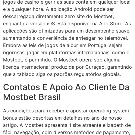
jogos de casino e gerir as suas conta em qualquer local
e a qualquer hora. A aplicação Android pode ser
descarregada diretamente zero site do Mostbet,
enquanto a versão iOS está disponível na App Store. As
aplicações são otimizadas para um desempenho suave,
aumentando a conveniência de arriesgar no telemóvel.
Embora as leis de jogos de albur em Portugal sejam
rigorosas, jogar em plataformas internacionais, como o
Mostbet, é permitido. O Mostbet opera sob alguma
licença internacional produzida por Curaçao, garantindo
que a tablado siga os padrões regulatórios globais.
Contatos E Apoio Ao Cliente Da
Mostbet Brasil
As condições para receber e apostar operating system
bônus estão descritas em detalhes no ano de nosso
artigo. A Mostbet apresenta 1 site atraente elizabeth de
fácil navegação, com diversos métodos de pagamento,